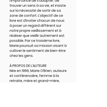
l’importance de s’adapter, de
trouver un sens à sa vie, et insiste
sur la nécessité de sortir de sa
zone de confort. L’objectif de ce
livre est d’inviter chacun de nous
à poser un regard différent sur
notre propre vieillissement et à
réaliser que vieillir autrement est
possible. Par ce troisième livre,
Marie poursuit sa mission visant à
cultiver le sentiment de bien-être
chez les gens.
À PROPOS DE L’AUTEURE
Née en 1956, Marie O’Brien, auteure
et conférencière, femme à la
retraite, mère et grand-mère,
adresse les enjeux des personnes
aînées avec intérêt et passion.
Diplômée d’une maîtrise en
service social, elle nous transmet
son désir de vieillir sainement au