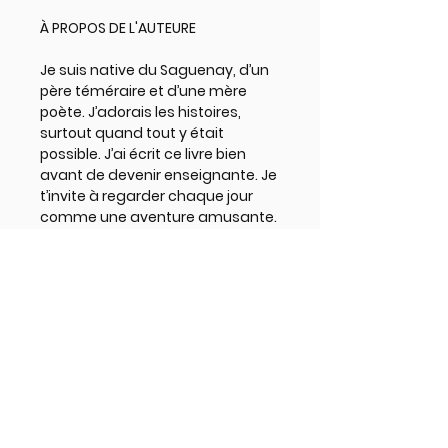
À PROPOS DE L'AUTEURE
Je suis native du Saguenay, d’un
père téméraire et d’une mère
poète. J’adorais les histoires,
surtout quand tout y était
possible. J’ai écrit ce livre bien
avant de devenir enseignante. Je
t’invite à regarder chaque jour
comme une aventure amusante.
J’ai toujours utilisé mon
imagination pour transformer la
réalité parfois grisonnante des
jours de pluie. Je t’offre cette joie,
qui jamais n’a disparu.
Informations supplémentaires
Titre: Marie et les couleurs
Retour de marchandise
Format: 8 x 8 pouces