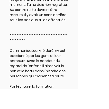
moment. Tu ne dois rien regretter.
Au contraire, tu devrais être
rassuré. Il y avait un sens derrière
tous les pas que tu as effectués.
**********************************
*********
Communicateur-né, Jérémy est
passionné par les gens et leur
parcours. Avec la candeur du
regard de l’enfant, il aime voir le
bon et le beau dans l’histoire des
personnes qui croisent sa route.
Par l’écriture, la formation,
l’accompagnement et les
conférences, sa mission consiste
à créer les occasions qui
permettent aux personnes de se