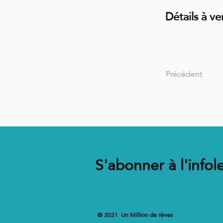
Détails à ve
Précédent
S'abonner à l'infole
© 2021 Un Million de rêves