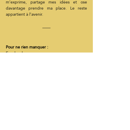
m’exprime, partage mes idées et ose 
davantage prendre ma place. Le reste 
appartient à l’avenir.
Pour ne rien manquer :
Facebook 
:
https://www.facebook.com/diane.messier.3
9545
YouTube : 
https://www.youtube.com/@dian
emessier3048
Instagram :
https://www.instagram.com/dian
e.messier.39545/
Auteure du livre:
Sous le masque du bonheur: 
https://www.unmilliondereves.com/product-